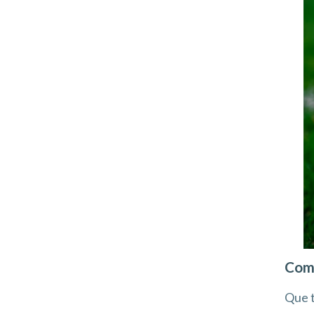
Comp
Que t