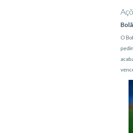
Açõ
Bol
O Bol
pedin
acaba
vence