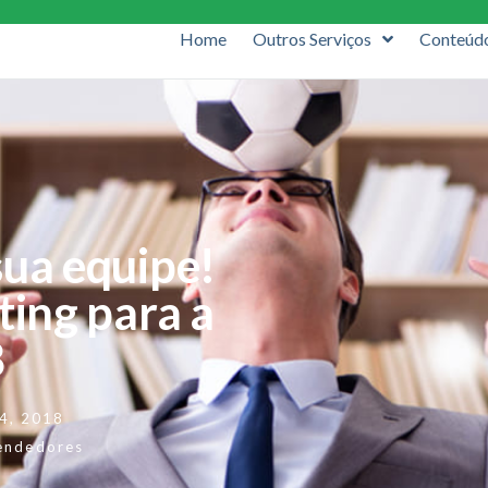
Home
Outros Serviços
Conteúd
sua equipe!
ing para a
8
14, 2018
endedores