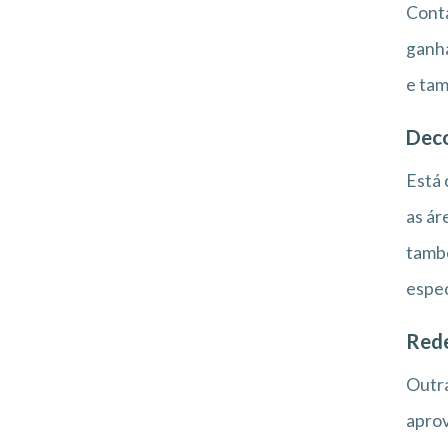
Contá
ganha
e tam
Dec
Está 
as ár
també
espec
Rede
Outra
aprov