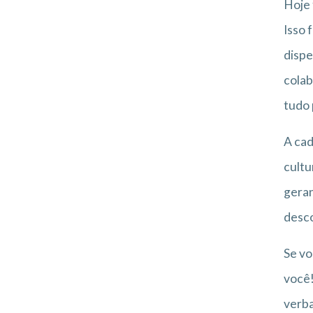
Hoje 
Isso 
dispe
colab
tudo 
A cad
cultu
geran
desco
Se vo
você!
verb