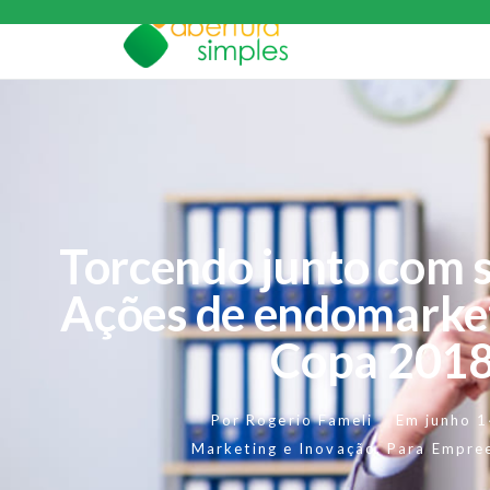
Torcendo junto com 
Ações de endomarket
Copa 201
Por
Rogerio Fameli
Em
junho 
Marketing e Inovação
,
Para Empre