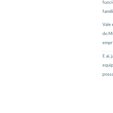
funci
famíl
Vale 
do Mu
empre
E aí,
equip
possa