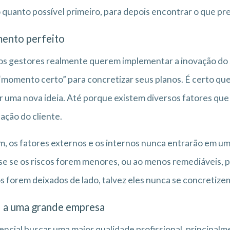
 quanto possível primeiro, para depois encontrar o que pre
nto perfeito
s gestores realmente querem implementar a inovação do
“momento certo” para concretizar seus planos. É certo qu
r uma nova ideia. Até porque existem diversos fatores que s
fação do cliente.
, os fatores externos e os internos nunca entrarão em um 
se se os riscos forem menores, ou ao menos remediáveis, poi
s forem deixados de lado, talvez eles nunca se concretize
l a uma grande empresa
encial buscar uma maior qualidade profissional, principal