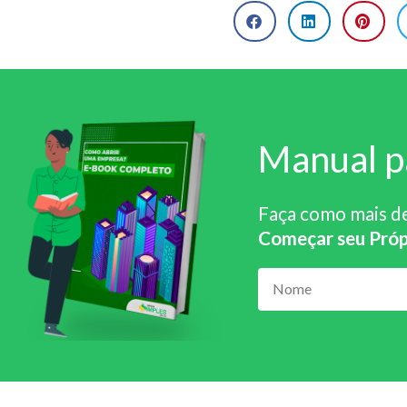
Manual p
Faça como mais d
Começar seu Próp