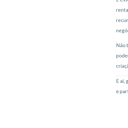
renta
recur
negóc
Não t
podem
criaç
E aí,
e par