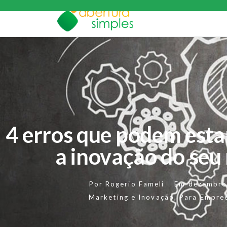
4 erros que podem est
a inovação do seu
Por
Rogerio Fameli
Em
dezembro
Marketing e Inovação
,
Para Empre