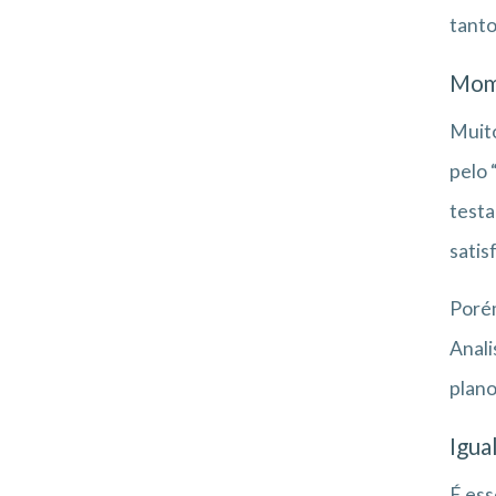
tanto
Mome
Muito
pelo 
testa
satis
Porém
Anali
plano
Igua
É ess