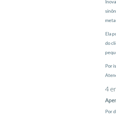
Inova
sinôn
metas
Ela p
do cl
peque
Por i
Aten
4 e
Apen
Por d