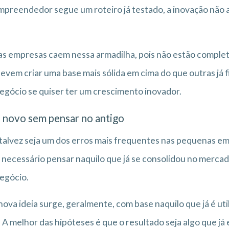
preendedor segue um roteiro já testado, a inovação não
.
s empresas caem nessa armadilha, pois não estão comple
evem criar uma base mais sólida em cima do que outras já f
egócio se quiser ter um crescimento inovador.
 novo sem pensar no antigo
talvez seja um dos erros mais frequentes nas pequenas emp
 necessário pensar naquilo que já se consolidou no merca
egócio.
ova ideia surge, geralmente, com base naquilo que já é ut
. A melhor das hipóteses é que o resultado seja algo que 