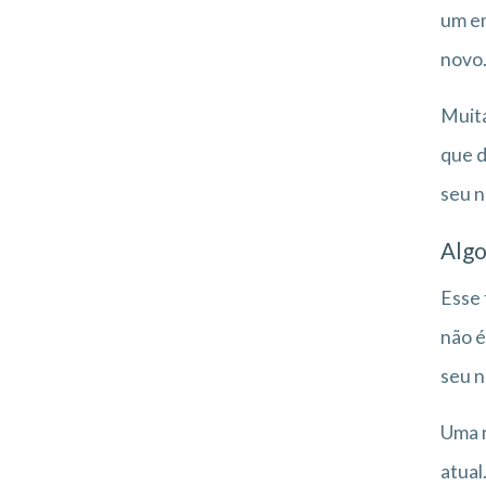
um em
novo
Muita
que d
seu n
Algo
Esse 
não é
seu n
Uma n
atual