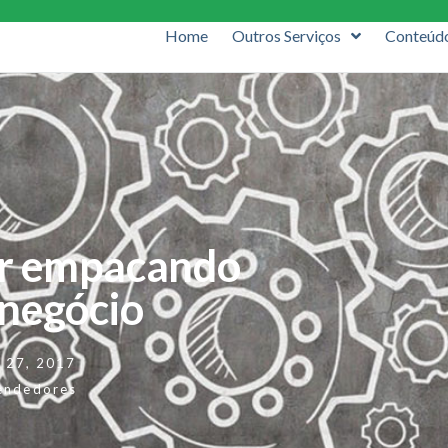
Home
Outros Serviços
Conteúd
ar empacando
 negócio
 27, 2017
endedores