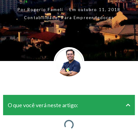
Por
Rogerio Fameli
Em
outubro 11, 2018
Contabilidade
,
Para Empreendedores
O que você verá neste artigo: