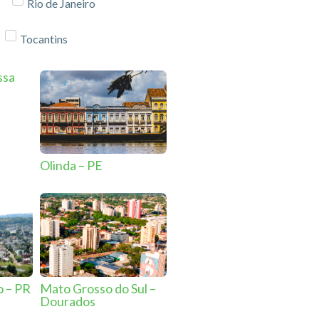
Rio de Janeiro
Tocantins
ssa
Olinda – PE
o – PR
Mato Grosso do Sul –
Dourados