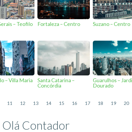
erais – Teofilo
Fortaleza – Centro
Suzano – Centro
o – Villa Maria
Santa Catarina –
Guarulhos – Jard
Concórdia
Dourado
11
12
13
14
15
16
17
18
19
20
Olá Contador