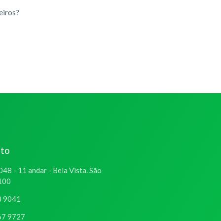
ceiros?
ato
048 - 11 andar - Bela Vista. São
-100
8 9041
67 9727