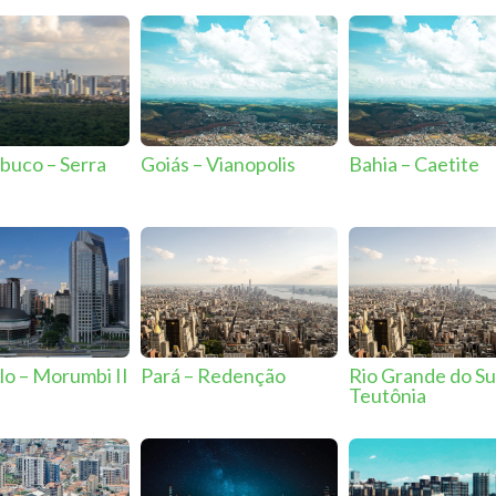
uco – Serra
Goiás – Vianopolis
Bahia – Caetite
lo – Morumbi II
Pará – Redenção
Rio Grande do Su
Teutônia