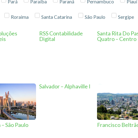
Pará
Paraíba
Paraná
Pernambuco
Piauí
Roraima
Santa Catarina
São Paulo
Sergipe
oluções
RSS Contabilidade
Santa Rita Do Pa
eis
Digital
Quatro – Centro
Salvador – Alphaville I
 – São Paulo
Francisco Beltrã