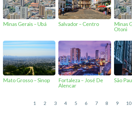
Minas Gerais – Ubá
Salvador – Centro
Minas G
Otoni
Mato Grosso – Sinop
Fortaleza – José De
São Paul
Alencar
1
2
3
4
5
6
7
8
9
10