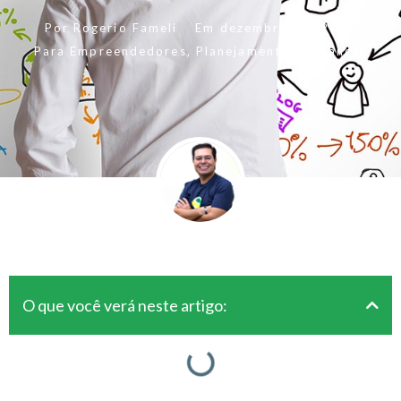
Por
Rogerio Fameli
Em
dezembro 11, 2017
Para Empreendedores
,
Planejamento e Finanças
O que você verá neste artigo: