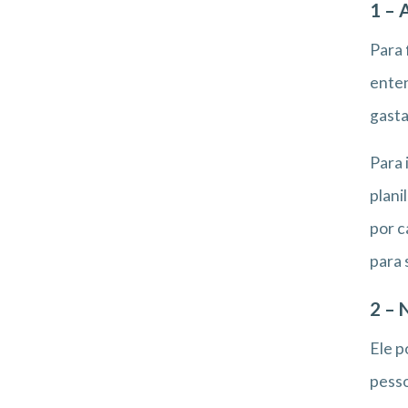
1 – 
Para
enten
gasta
Para 
plani
por c
para 
2 – 
Ele p
pesso