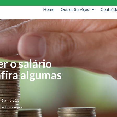
Home
Outros Serviços
Conteúd
r o salário
nfira algumas
 15, 2018
 e Finanças