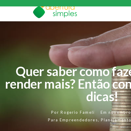
Quer saber como faze
render mais? Então co
dicas!
Por
Rogerio Fameli
Em
novembro
Para Empreendedores
,
Planejamento