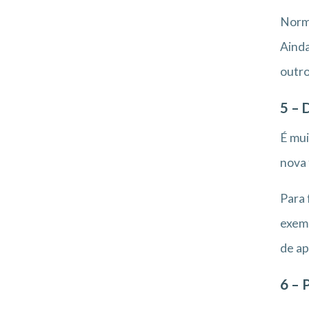
Norm
Ainda
outr
5 – 
É mui
nova 
Para 
exemp
de ap
6 – 