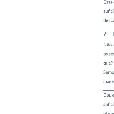
Essa 
sufic
desco
7 – 
Não a
os se
que?
Sempr
maior
E aí,
sufic
plane