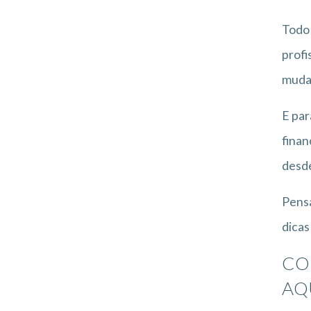
Todo
profi
mudar
E par
finan
desde
Pensa
dicas
CO
AQ