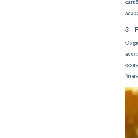
cartõ
acab
3 – 
Os
ga
aceit
econo
finan