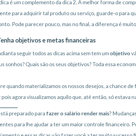
dica é um complemento da dica 2. A melhor forma de comp
iente para adquirir tal produto ou serviço, guarde-o para qu
nto. Pode parecer pouco, mas no final, a diferença é muit
Tenha objetivos e metas financeiras
dianta seguir todos as dicas acima sem tem um
objetivo
vá
us sonhos? Quais são os seus objetivos? Toda essa econom
e quando materializamos os nossos desejos, a chance de f
 pois agora visualizamos aquilo que, até então, só estava n
 está preparado para
fazer o salário render mais
? Mudanças
ientes para lhe ajudar a ter um maior controle financeiro.
jamento e essas dicas vão fazer você a ter muito sucesso f