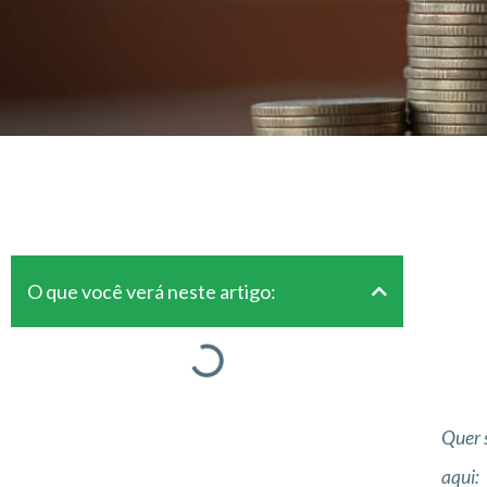
O que você verá neste artigo:
Quer 
aqui: