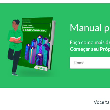
Manual p
Faça como mais d
Começar seu Próp
Você ta