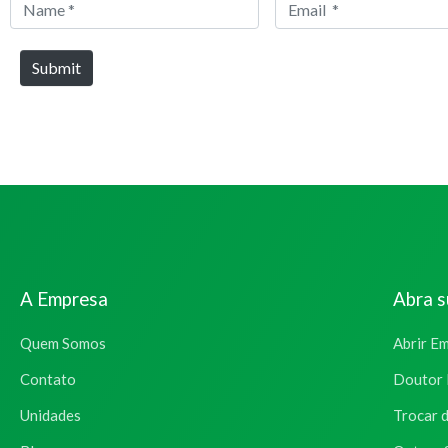
Name
Email
*
*
Submit
A Empresa
Abra 
Quem Somos
Abrir E
Contato
Doutor 
Unidades
Trocar 