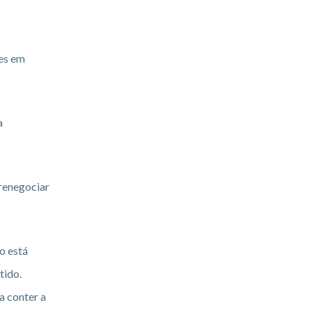
ões em
a
renegociar
o está
tido.
a conter a