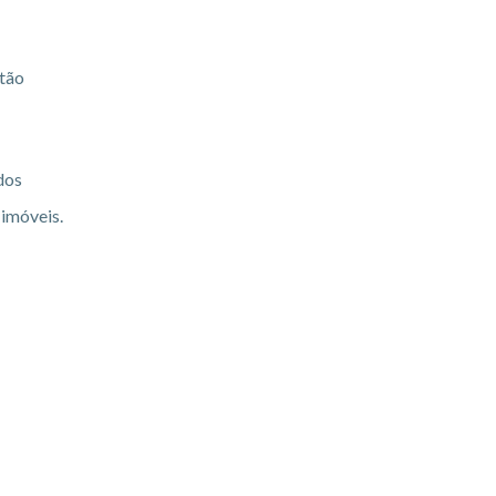
stão
dos
 imóveis.