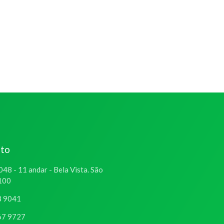
ato
048 - 11 andar - Bela Vista. São
-100
8 9041
67 9727