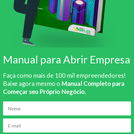
Manual para Abrir Empresa
Faça como mais de 100 mil empreendedores!
Baixe agora mesmo o
Manual Completo para
Começar seu Próprio Negócio
.