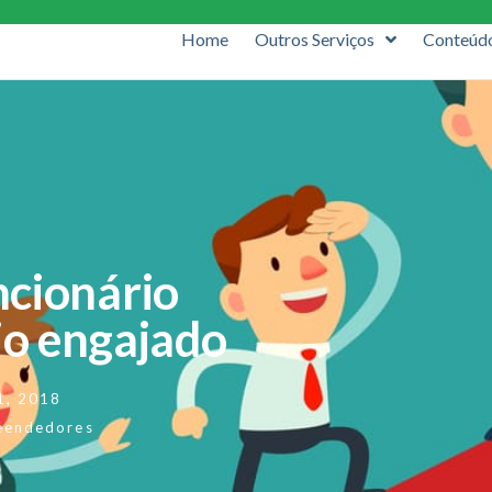
Home
Outros Serviços
Conteúd
ncionário
rio engajado
11, 2018
eendedores