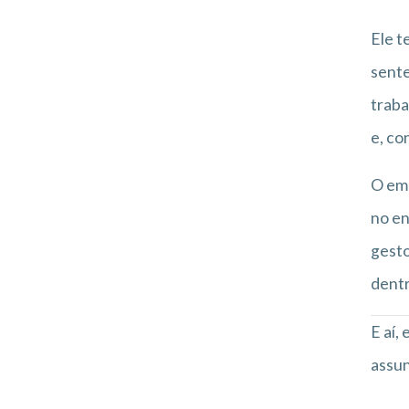
Ele t
sente
traba
e, co
O emp
no en
gesto
dentr
E aí,
assun