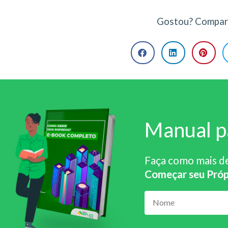
Gostou? Compart
Manual p
Faça como mais d
Começar seu Próp