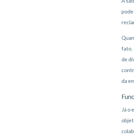
A sat
pode 
recla
Quant
fato.
de di
contr
da e
Func
Já o 
objet
colab