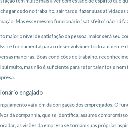
isfação tem muito mais a ver com estado de espírito que qu
chegar cedo no trabalho, sair tarde, fazer suas atividad
mação. Mas esse mesmo funcionário “satisfeito” não irá fa
o maior o nível de satisfação da pessoa, maior será seu 
 Isso é fundamental para o desenvolvimento do ambiente de
versas maneiras. Boas condições de trabalho, reconhecime
ibui muito, mas não é suficiente para reter talentos e nem
mpresa.
ionário engajado
engajamento vai além da obrigação dos empregados. O func
ivos da companhia, que se identifica, assume compromisso
orador, as visões da empresa se tornam suas próprias aspi