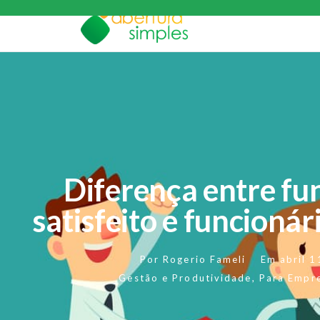
Diferença entre fu
satisfeito e funcioná
Por
Rogerio Fameli
Em
abril 
Gestão e Produtividade
,
Para Empr