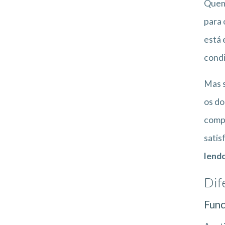
Quem 
para 
está 
condi
Mas s
os do
compl
satis
lendo
Dif
Func