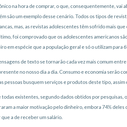
ônico na hora de comprar, o que, consequentemente, vai aba
m são um exemplo desse cenário. Todos os tipos de revist
ancas, mas, as revistas adolescentes têm sofrido mais que 
ltimo, foi comprovado que os adolescentes americanos sã
iro em espécie que a população geral e só o utilizam para 
nsagens de texto se tornarão cada vez mais comum entre
presente no nosso dia a dia. Consumo e economia serão com
as pessoas busquem serviços e produtos deste tipo, assim
 todas existentes, segundo dados obtidos por pesquisas, 
aram a maior motivação pelo dinheiro, embora 74% deles d
 que a de receber um salário.