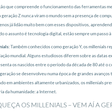
ão que compreende o funcionamento das ferramentas mel
 geração Z nunca viram o mundo sem a presença de computa
nos já lidão muito bem com esses dispositivos, aprendendo
o o assunto é tecnologia digital, estão sempre um passo à 
nials
: Também conhecidos como geração Y, os millenials r
ação mundial. Alguns estudiosos diferem sobre as datas e
senta os nascidos entre o período da década de 80 até o 
geração se desenvolveu numa época de grandes avanços 
do em ambientes altamente urbanizados, os millenials pr
ria da humanidade: a Internet.
UEÇA OS MILLENIALS – VEM AÍ A G