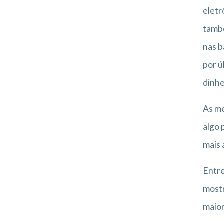
eletr
també
nas b
por ú
dinhe
As me
algo 
mais 
Entre
mostr
maior