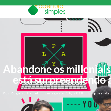
Abandone os millenials
está surpreendendo a
Por
Rogerio Fameli
Em
agosto 14, 2018
Empreende