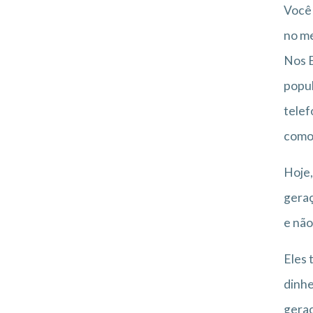
Você 
no me
Nos E
popul
telef
como 
Hoje,
geraç
e não
Eles 
dinhe
geraç