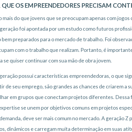
 QUE OS EMPREENDEDORES PRECISAM CONT
 mais do que jovens que se preocupam apenas com jogos o
geração foi apontada por um estudo como futuros profissi
 bem preparados para o mercado de trabalho. Foi observado
upam com o trabalho que realizam. Portanto, é important
za se quiser continuar com sua mão de obra jovem.
geração possui características empreendedoras, o que sign
tir de seu emprego, são grandes as chances de criarem a s
lhar em grupos que conectam projetos diferentes. Dessa
xpertise se unem por objetivos comuns em projetos espe
demanda, deve ser mais comum no mercado. A geração Z p
cos, dinâmicos e carregam muita determinação em suas ati