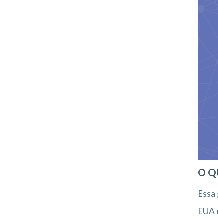
O Q
Essa 
EUA e