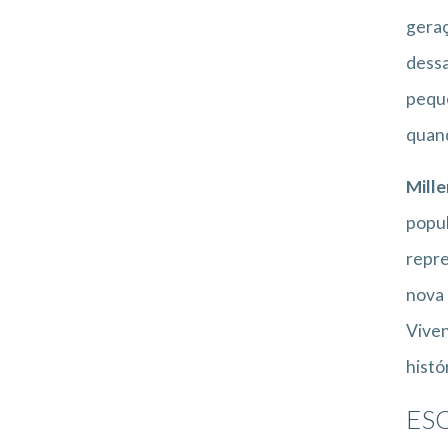
geraç
dessa
peque
quand
Mille
popul
repre
nova 
Viven
histó
ESQ