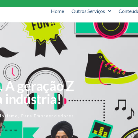
Home
Outros Serviços
Conteúd
. A geração Z
 indústria!
dorismo
,
Para Empreendedores