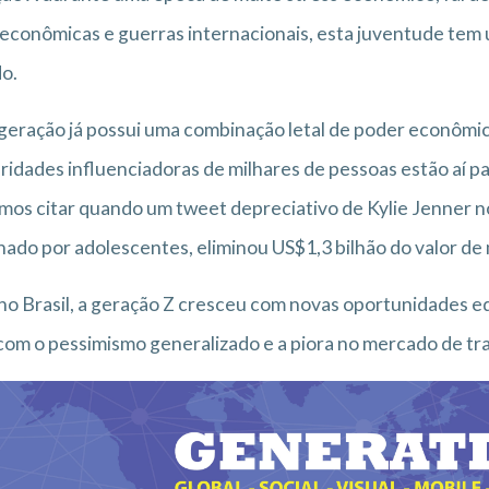
econômicas e guerras internacionais, esta juventude tem 
o.
geração já possui uma combinação letal de poder econômico
ridades influenciadoras de milhares de pessoas estão aí p
os citar quando um tweet depreciativo de Kylie Jenner no 
ado por adolescentes, eliminou US$1,3 bilhão do valor de
no Brasil, a geração Z cresceu com novas oportunidades e
 com o pessimismo generalizado e a piora no mercado de tra