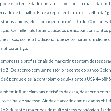
pode não ter se dado conta, mas uma pessoa nascida em 19
rcado de trabalho. Ela é a representante mais velha da “ge
stados Unidos, eles compõem um exército de 70 milhões
ação. Os millenials foram acusados de acabar com tantos p
ones fixos, correio tradicional, que se tornaram um clichê 
noticia antiga.
 empresas e profissionais de marketing tentam desespera
ão Z. De acordo com um relatório recente do banco Goldm
 é só porque eles já controlam o equivalente a US$ 44 bil
também influenciam nas decisões da casa, de acordo com s
iro é sinal de sucesso. Ainda de acordo com os dados obtido
ão X durante uma época de muito stress econômico, fardos