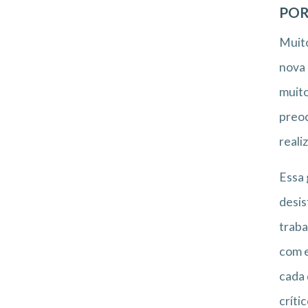
POR
Muito
nova 
muito
preoc
reali
Essa 
desis
traba
com e
cada 
críti