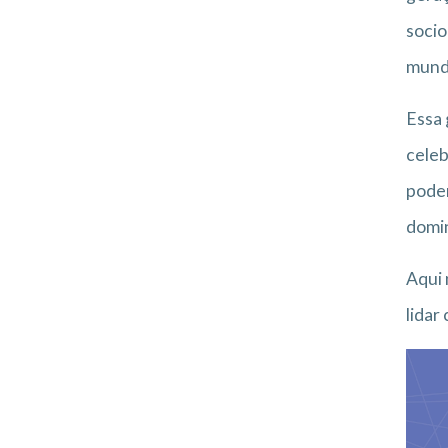
socio
mund
Essa 
celeb
podem
domin
Aqui 
lidar