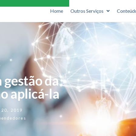
Home
Outros Serviços
Conteúd
 gestão da
o aplicá-la
 20, 2019
eendedores