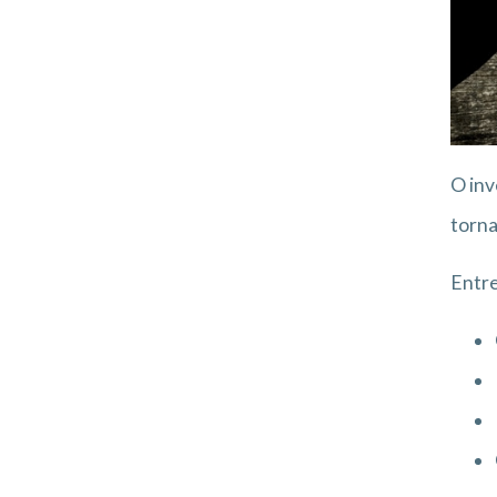
O inv
torna
Entre