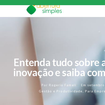
Entenda tudo sobre a
inovação e saiba com
Por
Rogerio Fameli
Em
setembro
Gestão e Produtividade
,
Para Empr