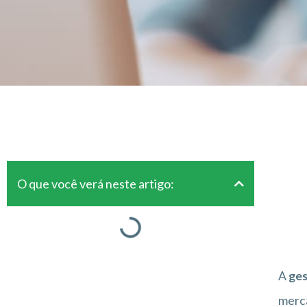
O que você verá neste artigo:
A
ges
merca