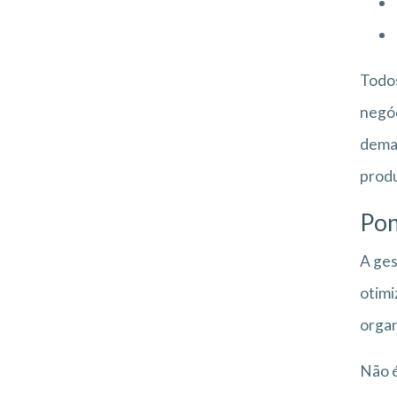
Todos
negóc
deman
produ
Pon
A ges
otimi
organ
Não é