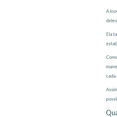
A in
deles
Ela t
estab
Como 
manei
cada 
Assim
possi
Qua