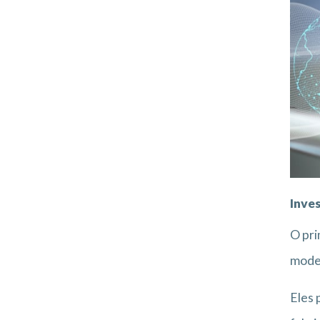
Inve
O pri
mode
Eles 