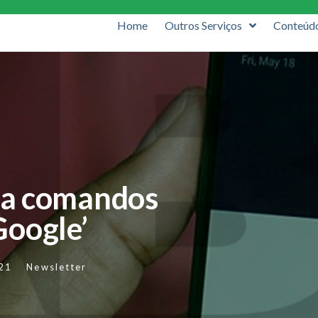
Home
Outros Serviços
Conteúd
sta comandos
Google’
21
Newsletter