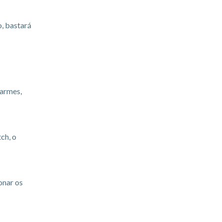
o, bastará
larmes,
ch, o
onar os