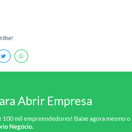
ilhe!
ara Abrir Empresa
e 100 mil empreendedores! Baixe agora mesmo o
rio Negócio
.