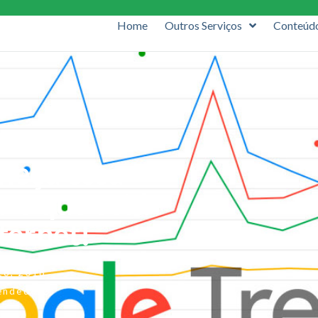
Home
Outros Serviços
Conteúd
heça essa
 o que está
ternet!
 18, 2018
endedores