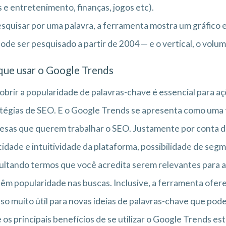
s e entretenimento, finanças, jogos etc).
squisar por uma palavra, a ferramenta mostra um gráfico 
ode ser pesquisado a partir de 2004 — e o vertical, o volu
que usar o Google Trends
brir a popularidade de palavras-chave é essencial para aç
tégias de SEO. E o Google Trends se apresenta como uma f
sas que querem trabalhar o SEO. Justamente por conta d
cidade e intuitividade da plataforma, possibilidade de seg
ltando termos que você acredita serem relevantes para a s
têm popularidade nas buscas. Inclusive, a ferramenta ofer
so muito útil para novas ideias de palavras-chave que po
 os principais benefícios de se utilizar o Google Trends est