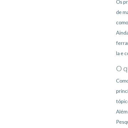
Os pr
de ma
como 
Ainda
ferra
la e 
O q
Como 
princ
tópic
Além 
Pesqu