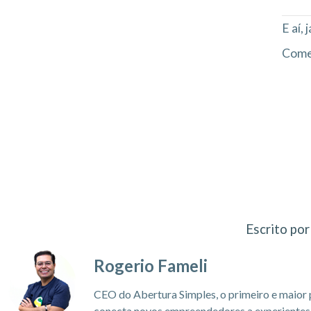
E aí,
Comen
Escrito por
Rogerio Fameli
CEO do Abertura Simples, o primeiro e maior 
conecta novos empreendedores a experientes c