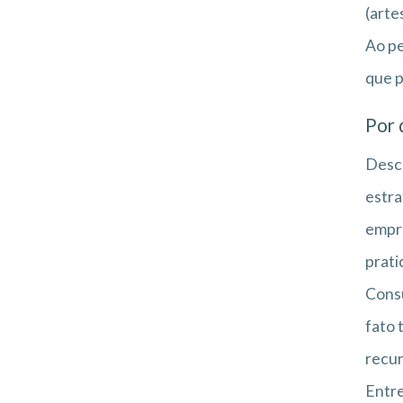
(arte
Ao pe
que p
Por 
Desco
estra
empre
prati
Consu
fato 
recur
Entre