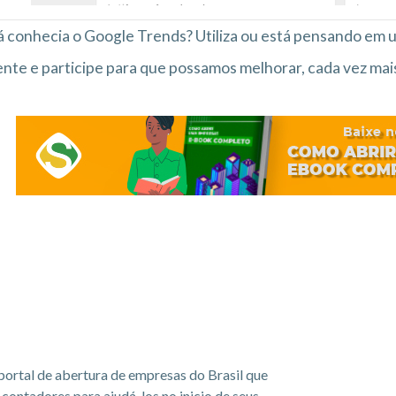
 já conhecia o Google Trends? Utiliza ou está pensando em ut
te e participe para que possamos melhorar, cada vez mai
portal de abertura de empresas do Brasil que
ontadores para ajudá-los no inicio de seus