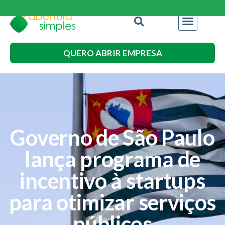
QUERO ABRIR EMPRESA
Governo de São Paulo
lança programa de
incentivo à startups
para otimizar serviços
públicos