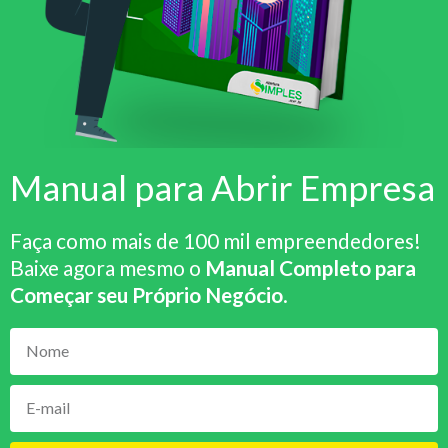
Manual para Abrir Empresa
Faça como mais de 100 mil empreendedores!
Baixe agora mesmo o
Manual Completo para
Começar seu Próprio Negócio
.