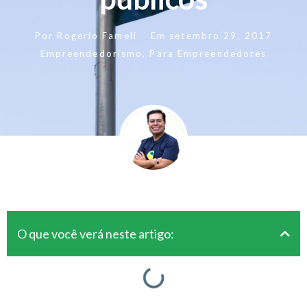
Por
Rogerio Fameli
Em
setembro 29, 2017
Empreendedorismo
,
Para Empreendedores
O que você verá neste artigo: