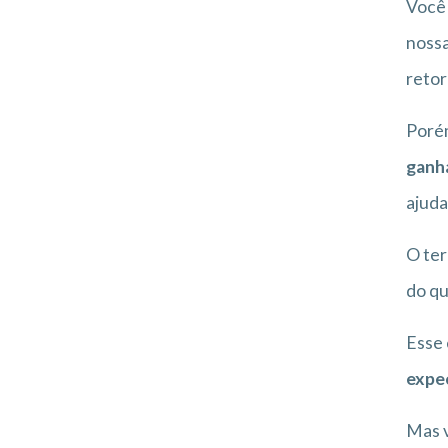
Você 
nossa
retor
Poré
ganh
ajuda
O ter
do qu
Esse 
expec
Mas v