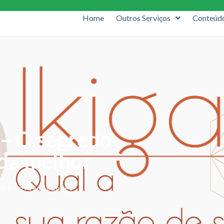
Home
Outros Serviços
Conteúd
– O segredo
ida melhor
ra Empreendedores