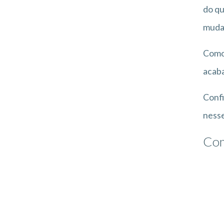
do qu
mudar
Como 
acab
Confi
ness
Com