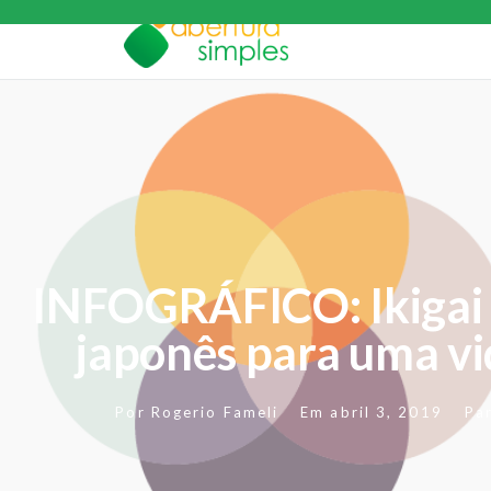
INFOGRÁFICO: Ikigai 
japonês para uma v
Por
Rogerio Fameli
Em
abril 3, 2019
Pa