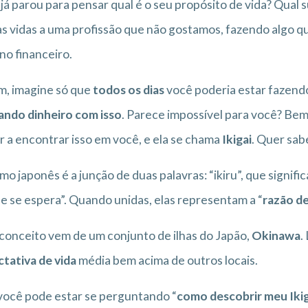
já parou para pensar qual é o seu propósito de vida? Qual
s vidas a uma profissão que não gostamos, fazendo algo q
no financeiro.
m, imagine só que
todos os dias
você poderia estar fazend
ando dinheiro com isso
. Parece impossível para você? Bem
r a encontrar isso em você, e ela se chama
Ikigai
. Quer sab
mo japonês é a junção de duas palavras: “ikiru”, que significa
e se espera”. Quando unidas, elas representam a “
razão de
conceito vem de um conjunto de ilhas do Japão,
Okinawa
.
tativa de vida
média bem acima de outros locais.
ocê pode estar se perguntando “
como descobrir meu Ikig