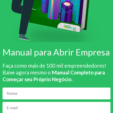
Manual para Abrir Empresa
Faça como mais de 100 mil empreendedores!
Baixe agora mesmo o
Manual Completo para
Começar seu Próprio Negócio
.