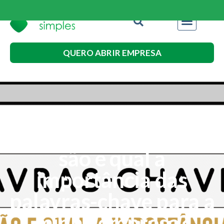
QUERO ABRIR EMPRESA
INFOGRÁFICO: O que
são e qual a
importância das
palavras-chave para a
minha empresa?