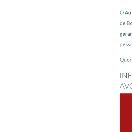
O
Au
de Bo
garan
pesso
Quer 
IN
AV