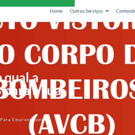
Home
Outros Serviços
Conteúd
a qual a
 para a sua
Para Empreendedores