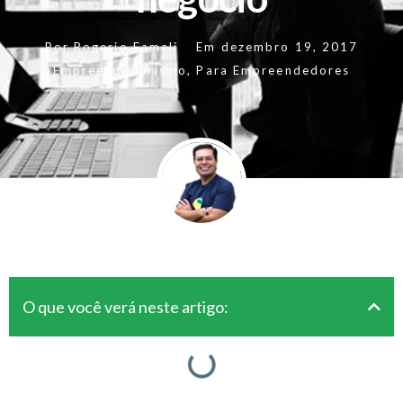
Por
Rogerio Fameli
Em
dezembro 19, 2017
Empreendedorismo
,
Para Empreendedores
O que você verá neste artigo: