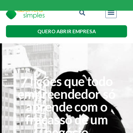
QUERO ABRIR EMPRESA
7 lições que todo
empreendedor só
aprende com o
fracasso de um
negócio