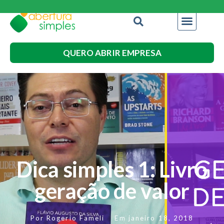
QUERO ABRIR EMPRESA
Dica simples 1: Livro
geração de valor
Por
Rogerio Fameli
Em
janeiro 18, 2018