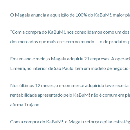
O Magalu anuncia a aquisição de 100% do KaBuM!, maior pl
“Com a compra do KaBuM!, nos consolidamos como um dos lí
dos mercados que mais crescem no mundo — o de produtos pa
Em um ano e meio, o Magalu adquiriu 21 empresas. A operaç
Limeira, no interior de São Paulo, tem um modelo de negócio
Nos últimos 12 meses, o e-commerce adquirido teve receita br
rentabilidade apresentado pelo KaBuM! não é comum em play
afirma Trajano.
Com a compra do KaBuM!, o Magalu reforça o pilar estratég