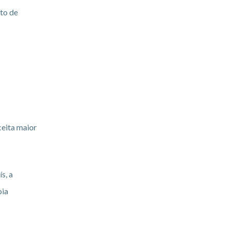
to de
ceita maior
s, a
oia