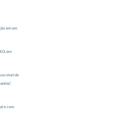
ação em um
003, em
se nível de
anhia”,
al e com