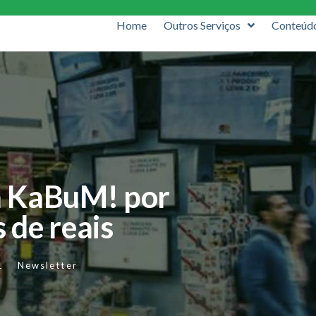
Home
Outros Serviços
Conteúd
a KaBuM! por
s de reais
1
Newsletter