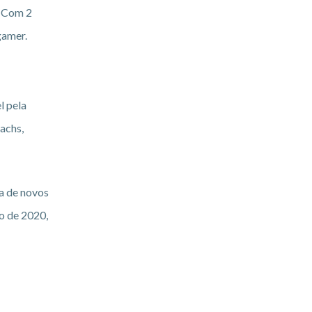
. Com 2
gamer.
l pela
achs,
a de novos
o de 2020,