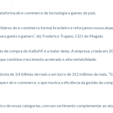
ataforma de e-commerce de tecnologia e games do país.
deres do e-commerce formal brasileiro e reforçamos nossa atu
ra geeks e gamers”, diz Frederico Trajano, CEO do Magalu.
ão de compra do KaBuM! é a maior delas. A empresa, criada em 2
 que combina crescimento acelerado e alta rentabilidade.
uta de 3,4 bilhões de reais e um lucro de 312 milhões de reais. “Es
ers de e-commerce, o que mostra a eficiência da gestão da comp
ico de novas categorias, com um sortimento complementar ao atu