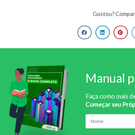
Gostou? Compart
Manual p
Faça como mais d
Começar seu Próp