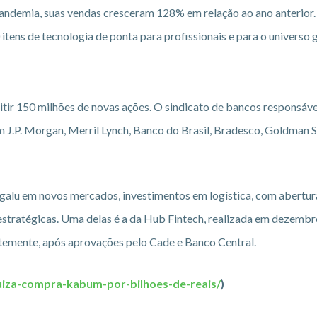
andemia, suas vendas cresceram 128% em relação ao ano anterior
itens de tecnologia de ponta para profissionais e para o universo 
tir 150 milhões de novas ações. O sindicato de bancos responsáve
m J.P. Morgan, Merril Lynch, Banco do Brasil, Bradesco, Goldman S
alu em novos mercados, investimentos em logística, com abertur
 estratégicas. Uma delas é a da Hub Fintech, realizada em dezembr
ntemente, após aprovações pelo Cade e Banco Central.
uiza-compra-kabum-por-bilhoes-de-reais/
)