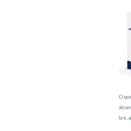
O que
alcan
la e,