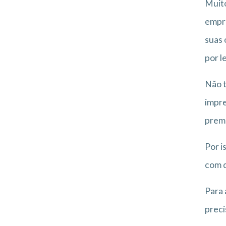
Muito
empre
suas 
por le
Não t
impre
prem
Por i
com q
Para 
preci