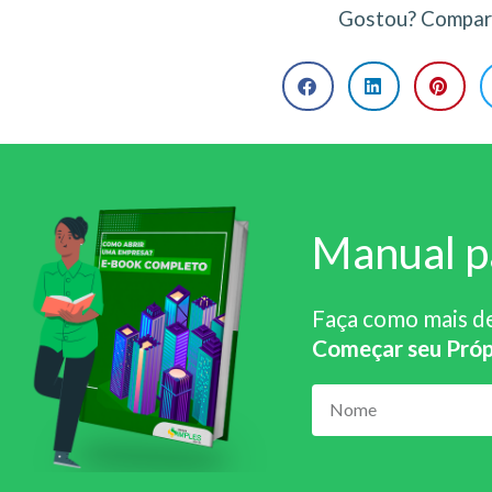
Gostou? Compart
Manual p
Faça como mais d
Começar seu Próp