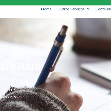
Home
Outros Serviços
Conteúd
ara Abrir
12, 2019
endedores