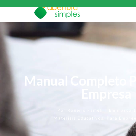
Manual Completo P
Empresa
Por
Rogerio Fameli
Em
março 
Materiais Educativos
,
Para Empre