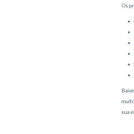
Os pr
Baixe
muito
sua 