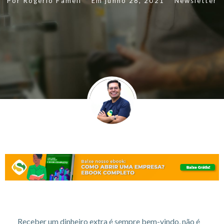
Por
Rogerio Fameli
Em
junho 28, 2021
Newsletter
Receber um dinheiro extra é sempre bem-vindo, não é