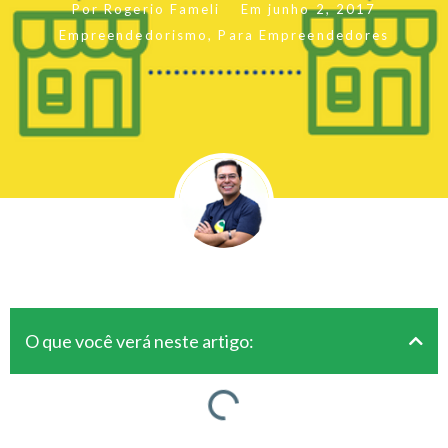
Por
Rogerio Fameli
Em
junho 2, 2017
Empreendedorismo
,
Para Empreendedores
O que você verá neste artigo: