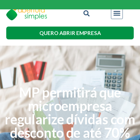
QUERO ABRIR EMPRESA
MP permitirá que
microempresa
regularize dívidas com
desconto de até 70%