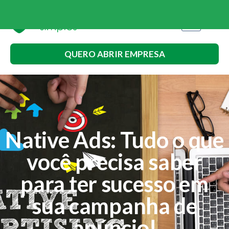
QUERO ABRIR EMPRESA
Native Ads: Tudo o que
você precisa saber
para ter sucesso em
sua campanha de
anúncio!