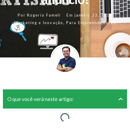
Por
Rogerio Fameli
Em
janeiro 23, 2019
Marketing e Inovação
,
Para Empreendedores
O que você verá neste artigo: