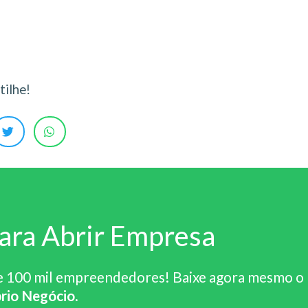
ilhe!
ara Abrir Empresa
e 100 mil empreendedores! Baixe agora mesmo o
rio Negócio
.