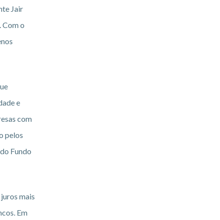
te Jair
. Com o
enos
que
dade e
resas com
o pelos
o do Fundo
juros mais
ncos. Em