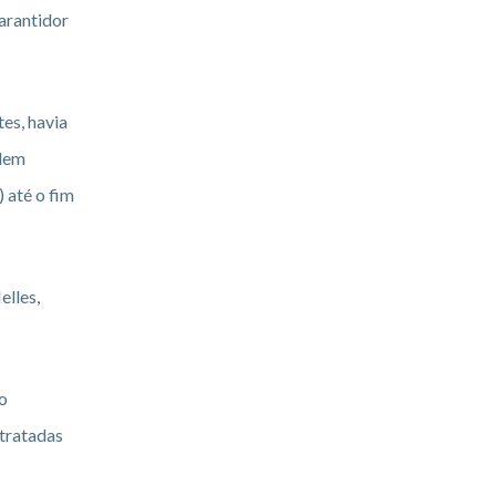
arantidor
es, havia
odem
 até o fim
lles,
mo
ntratadas