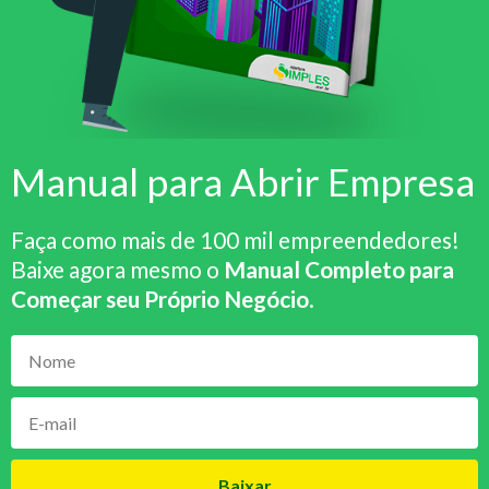
Manual para Abrir Empresa
Faça como mais de 100 mil empreendedores!
Baixe agora mesmo o
Manual Completo para
Começar seu Próprio Negócio
.
Baixar