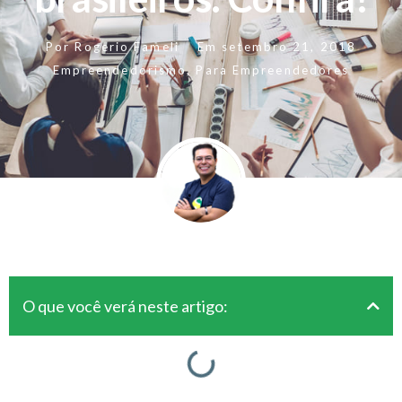
Por
Rogerio Fameli
Em
setembro 21, 2018
Empreendedorismo
,
Para Empreendedores
O que você verá neste artigo: