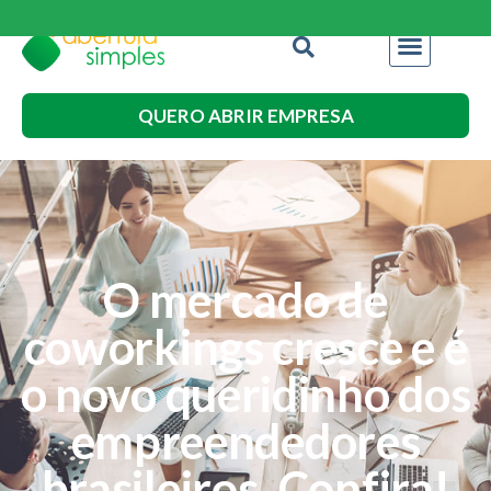
QUERO ABRIR EMPRESA
O mercado de
coworkings cresce e é
o novo queridinho dos
empreendedores
brasileiros. Confira!