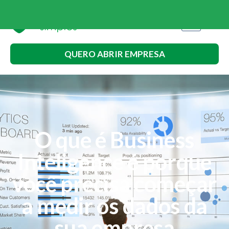
QUERO ABRIR EMPRESA
O que é Business
Inteligence é porque
você precisa começar
a medir os dados da
sua empresa