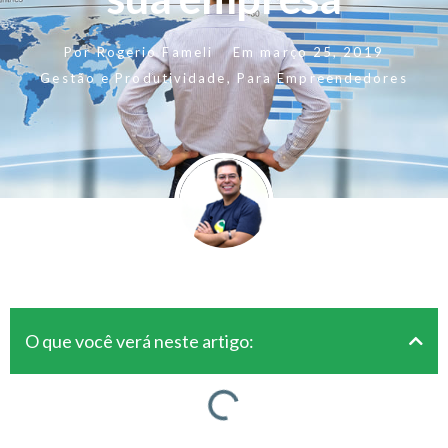
Por
Rogerio Fameli
Em
março 25, 2019
Gestão e Produtividade
,
Para Empreendedores
O que você verá neste artigo: