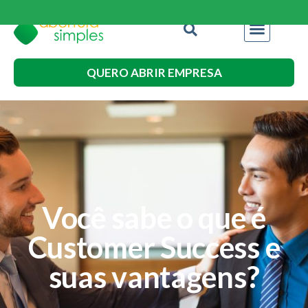
QUERO ABRIR EMPRESA
Você sabe o que é
Customer Success e
suas vantagens?