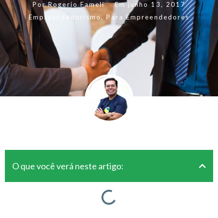
Por
Rogerio Fameli
Em
junho 13, 2017
Empreendedorismo
,
Para Empreendedores
O que você verá neste artigo: