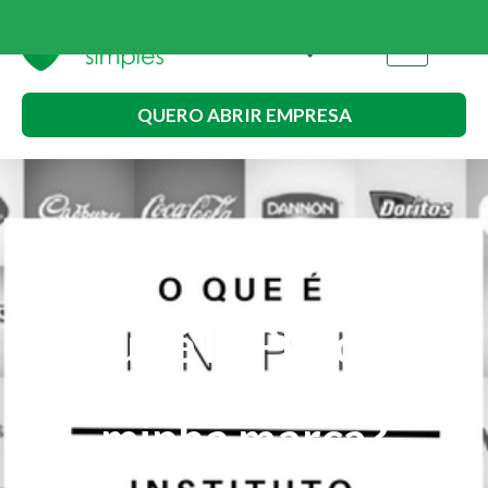
QUERO ABRIR EMPRESA
O que é INPI e como
faço para registrar
minha marca?