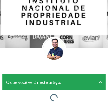
Por
Rogerio Fameli
Em
junho 1, 2017
Legalização de Empresa
,
Para Empreendedores
O que você verá neste artigo: