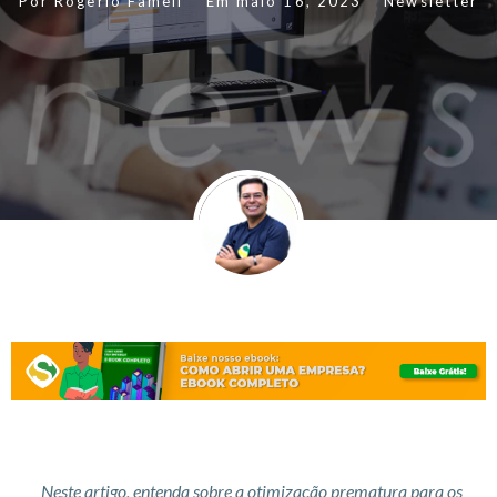
Por
Rogerio Fameli
Em
maio 16, 2023
Newsletter
Neste artigo, entenda sobre a otimização prematura para os