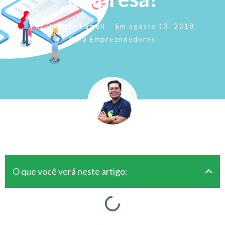
Por
Rogerio Fameli
Em
agosto 13, 2018
Para Empreendedores
O que você verá neste artigo: