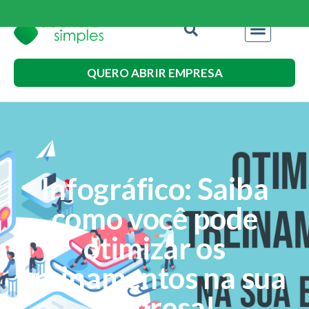
QUERO ABRIR EMPRESA
Infográfico: Saiba
como você pode
otimizar os
treinamentos na sua
empresa!