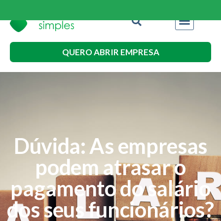
QUERO ABRIR EMPRESA
Dúvida: As empresas
podem atrasar o
pagamento do salário
dos seus funcionários?