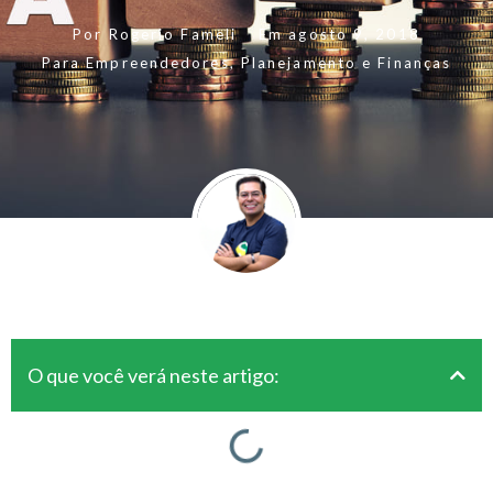
Por
Rogerio Fameli
Em
agosto 9, 2018
Para Empreendedores
,
Planejamento e Finanças
O que você verá neste artigo: