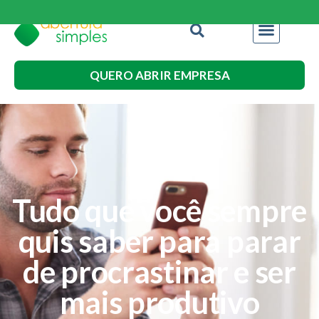
QUERO ABRIR EMPRESA
Tudo que você sempre
quis saber para parar
de procrastinar e ser
mais produtivo