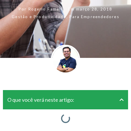
Por
Rogerio Fameli
Em
março 28, 2018
Gestão e Produtividade
,
Para Empreendedores
O que você verá neste artigo: