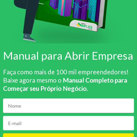
Manual para Abrir Empresa
Faça como mais de 100 mil empreendedores!
Baixe agora mesmo o
Manual Completo para
Começar seu Próprio Negócio
.