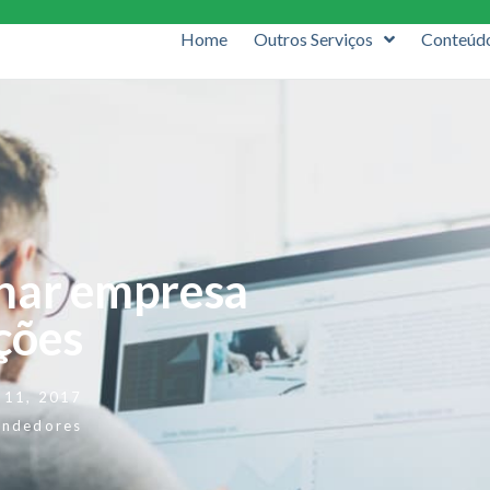
Home
Outros Serviços
Conteúd
char empresa
ções
 11, 2017
endedores