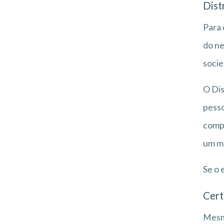
Dist
Para 
do ne
socie
O Dis
pesso
compr
um me
Se o 
Cert
Mesmo