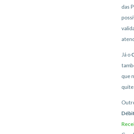
das P
possí
valid
atend
Já o
C
també
que n
quite
Outro
Débit
Recei