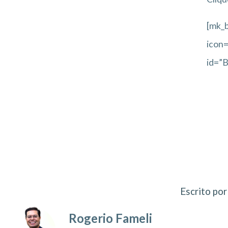
[mk_b
icon=
id=”
Escrito por
Rogerio Fameli