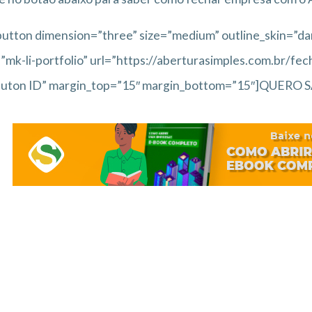
utton dimension=”three” size=”medium” outline_skin=”da
”mk-li-portfolio” url=”https://aberturasimples.com.br/fe
Buton ID” margin_top=”15″ margin_bottom=”15″]QUE