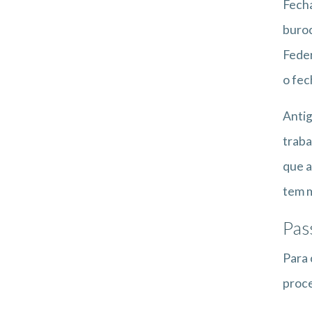
Fecha
buroc
Fede
o fec
Antig
traba
que a
tem m
Pas
Para 
proce