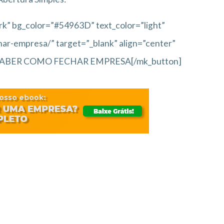
rk” bg_color=”#54963D” text_color=”light”
char-empresa/” target=”_blank” align=”center”
RO SABER COMO FECHAR EMPRESA[/mk_button]