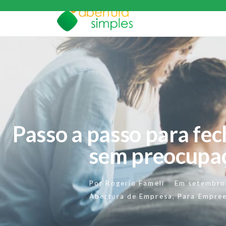
Passo a passo para fe
sem preocupa
Por
Rogerio Fameli
Em
setembro
Abertura de Empresa
,
Para Empre