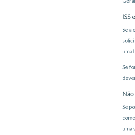
Geral
ISS 
Se a 
solic
uma l
Se fo
dever
Não 
Se po
como 
uma v