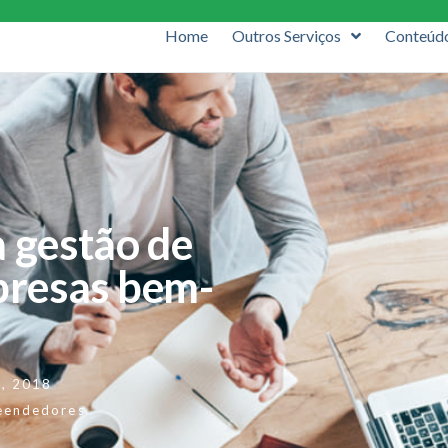
Home
Outros Serviços
Conteúd
a gestão de
presas bem-
7, 2018
eendedores