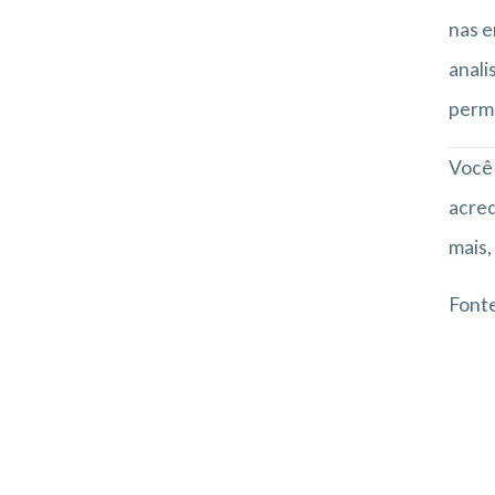
nas 
anali
perma
Você 
acred
mais,
Font