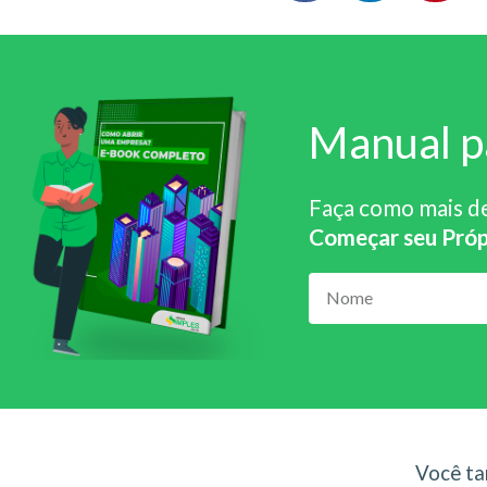
Manual p
Faça como mais d
Começar seu Próp
Você ta