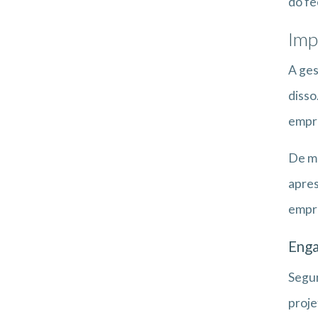
do fe
Imp
A ges
disso
empre
De mo
apre
empre
Eng
Segun
proje