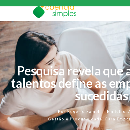
Pesquisa revela que 
talentos define as em
sucedidas
Por
Rogerio Fameli
Em
julho 
Gestão e Produtividade
,
Para Empr