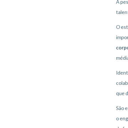
A pes
talen
O est
impor
corp
média
Ident
colab
que d
São e
o eng