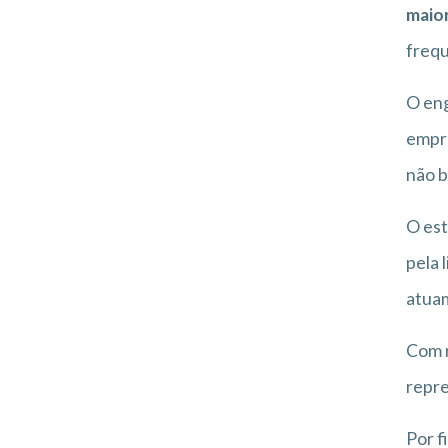
maio
frequ
O eng
empre
não 
O es
pela 
atua
Com r
repr
Por f