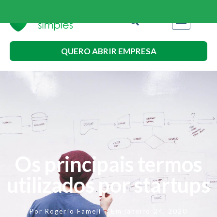
QUERO ABRIR EMPRESA
Os principais termos
utilizados por startups
Por
Rogerio Fameli
Em
janeiro 24, 2020