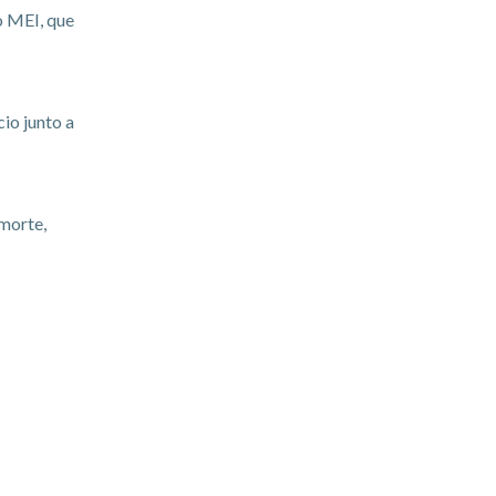
o MEI, que
io junto a
morte,