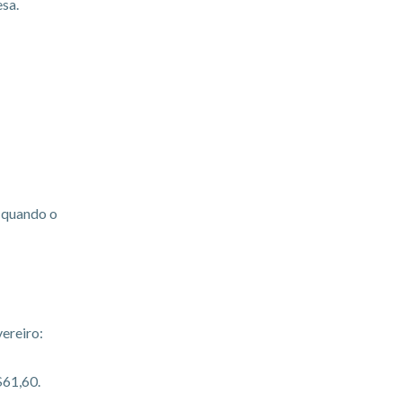
esa.
o quando o
ereiro:
$61,60.