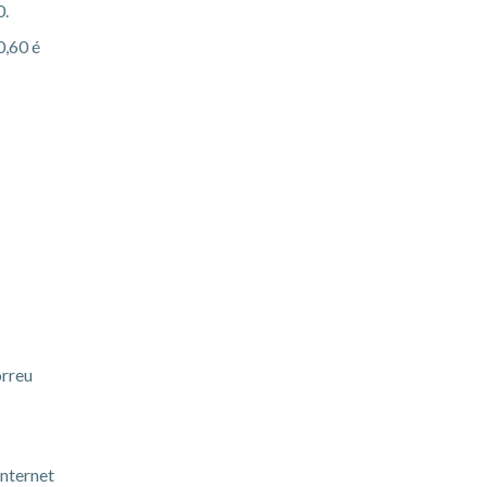
0.
0,60 é
orreu
internet