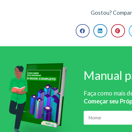
Gostou? Compart
Manual p
Faça como mais d
Começar seu Próp