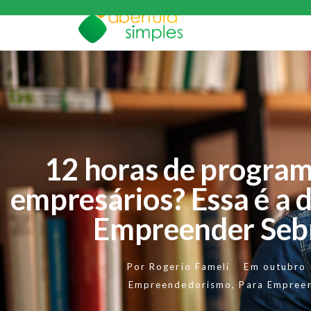
12 horas de progra
empresários? Essa é a
Empreender Sebr
Por
Rogerio Fameli
Em
outubro
Empreendedorismo
,
Para Empree