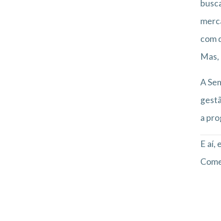
busca
merca
com q
Mas, 
A Se
gestã
a pr
E aí,
Comen