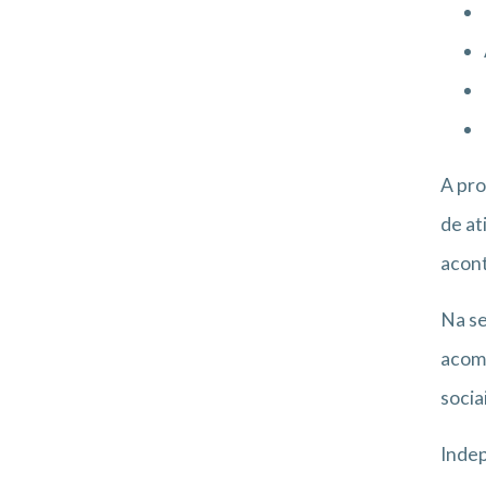
A pr
de at
acont
Na se
acomp
socia
Indep