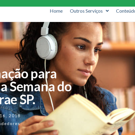
Home
Outros Serviços
Conteúd
mação para
 da Semana do
ae SP.
 16, 2018
ndedores