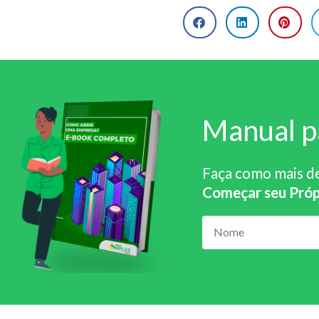
Manual p
Faça como mais d
Começar seu Próp