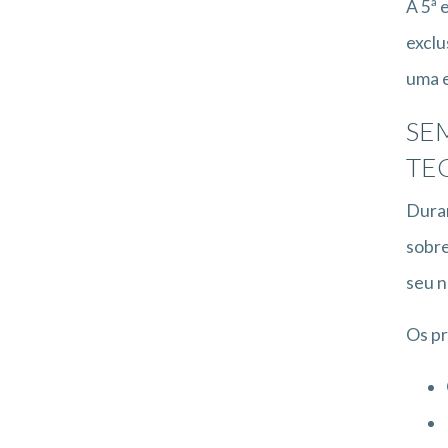
A 5ª 
exclu
uma 
SE
TE
Dura
sobre
seu n
Os pr