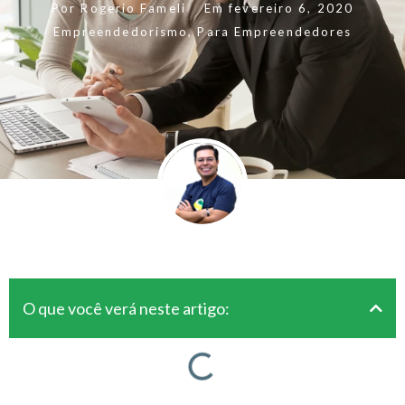
Por
Rogerio Fameli
Em
fevereiro 6, 2020
Empreendedorismo
,
Para Empreendedores
O que você verá neste artigo: