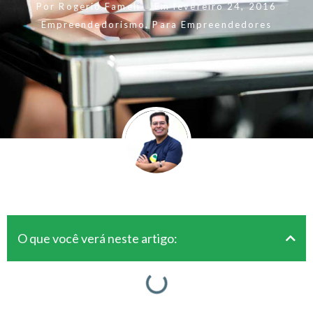
Por
Rogerio Fameli
Em
fevereiro 24, 2016
Empreendedorismo
,
Para Empreendedores
O que você verá neste artigo: