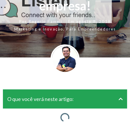
empresa!
Por
Rogerio Fameli
Em
agosto 8, 2018
Marketing e Inovação
,
Para Empreendedores
O que você verá neste artigo: