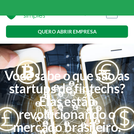
QUERO ABRIR EMPRESA
Você sabe o que são as
startups de fintechs?
Elas estão
revolucionando o
mercado brasileiro.