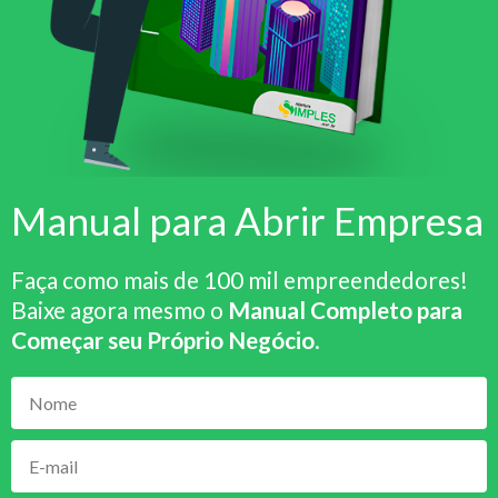
Manual para Abrir Empresa
Faça como mais de 100 mil empreendedores!
Baixe agora mesmo o
Manual Completo para
Começar seu Próprio Negócio
.