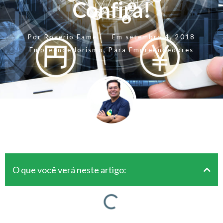
Confira!
Por
Rogerio Fameli
Em
setembro 4, 2018
Empreendedorismo
,
Para Empreendedores
O que você verá neste artigo: