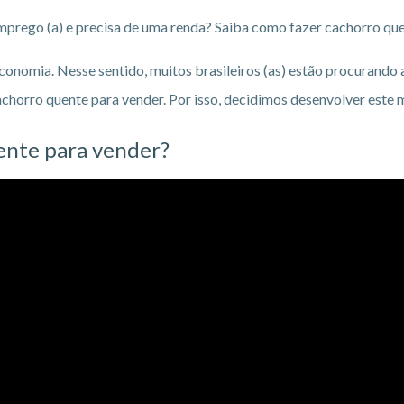
prego (a) e precisa de uma renda? Saiba como fazer cachorro qu
nomia. Nesse sentido, muitos brasileiros (as) estão procurando 
horro quente para vender. Por isso, decidimos desenvolver este m
uente para vender?