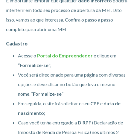
É importante lembrar que qualquer
dado incorreto
poderá
interferir em todo seu processo de abertura da MEI. Dito
isso, vamos ao que interessa. Confira o passo a passo
completo para abrir uma MEI:
Cadastro
Acesse o
Portal do Empreendedor
e clique em
“
Formalize-se
”;
Você será direcionado para uma página com diversas
opções e deve clicar no botão que leva o mesmo
nome, “
Formalize-se
”;
Em seguida, o site irá solicitar o seu
CPF
e
data de
nascimento
;
Caso você tenha entregado a
DIRPF
(Declaração de
Imposto de Renda de Pessoa Física) nos últimos 2