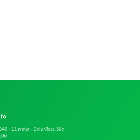
ato
048 - 11 andar - Bela Vista. São
-100