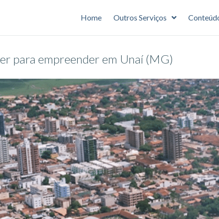
Home
Outros Serviços
Conteúd
aber para empreender em Unaí (MG)