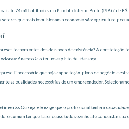
ais de 74 mil habitantes e o Produto Interno Bruto (PIB) é de R$ 3
s setores que mais impulsionam a economia são: agricultura, pecuár
aí
presas fecham antes dos dois anos de existência? A constatação f
dedores
: é necessário ter um espírito de liderança.
presa. É necessário que haja capacitação, plano de negócio e estra
lmente as qualidades necessárias de um empreendedor. Selecionam
etimento
. Ou seja, ele exige que o profissional tenha a capacidad
o, é comum ter que fazer quase tudo sozinho até conquistar sua e