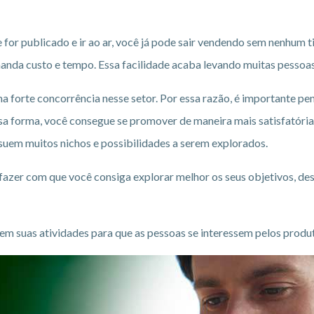
or publicado e ir ao ar, você já pode sair vendendo sem nenhum t
manda custo e tempo. Essa facilidade acaba levando muitas pessoa
 forte concorrência nesse setor. Por essa razão, é importante pen
ssa forma, você consegue se promover de maneira mais satisfatór
suem muitos nichos e possibilidades a serem explorados.
zer com que você consiga explorar melhor os seus objetivos, dess
 em suas atividades para que as pessoas se interessem pelos produt