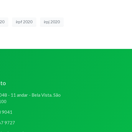
020
irpf 2020
irpj 2020
ato
048 - 11 andar - Bela Vista. São
-100
8 9041
67 9727